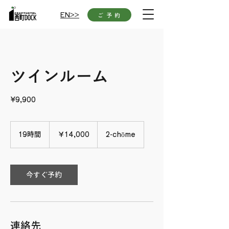
EN>>
ご 予 約
ツインルーム
¥9,900
14,000
円
19時間
1
￥14,000
2-chōme
9
時
間
今すぐ予約
連絡先